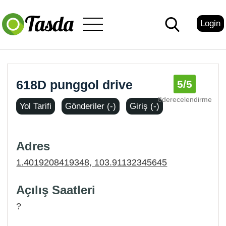
Login
618D punggol drive
5
/5
8derecelendirme
Yol Tarifi
Gönderiler (-)
Giriş (-)
Adres
1.4019208419348, 103.91132345645
Açılış Saatleri
?