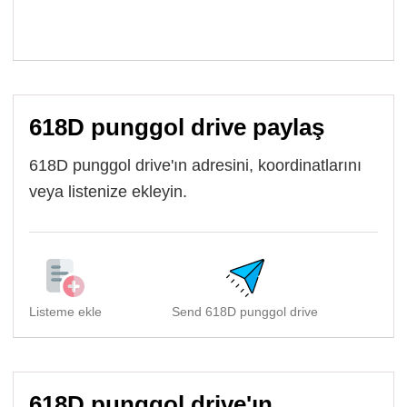
618D punggol drive paylaş
618D punggol drive'ın adresini, koordinatlarını
veya listenize ekleyin.
Listeme ekle
Send 618D punggol drive
Sh
618D punggol drive'ın